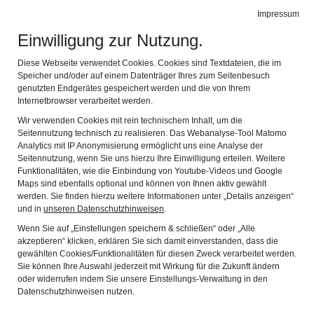
Rundfunkmuseum
Impressum
Navig
Einwilligung zur Nutzung.
Zurück
Weit
Diese Webseite verwendet Cookies. Cookies sind Textdateien, die im
Speicher und/oder auf einem Datenträger Ihres zum Seitenbesuch
genutzten Endgerätes gespeichert werden und die von Ihrem
Internetbrowser verarbeitet werden.
Wir verwenden Cookies mit rein technischem Inhalt, um die
Seitennutzung technisch zu realisieren. Das Webanalyse-Tool Matomo
Analytics mit IP Anonymisierung ermöglicht uns eine Analyse der
Seitennutzung, wenn Sie uns hierzu Ihre Einwilligung erteilen. Weitere
Funktionalitäten, wie die Einbindung von Youtube-Videos und Google
Maps sind ebenfalls optional und können von Ihnen aktiv gewählt
werden. Sie finden hierzu weitere Informationen unter „Details anzeigen“
und in
unseren Datenschutzhinweisen
.
Wenn Sie auf „Einstellungen speichern & schließen“ oder „Alle
akzeptieren“ klicken, erklären Sie sich damit einverstanden, dass die
Neues Rundfunkmuseum Fürth
gewählten Cookies/Funktionalitäten für diesen Zweck verarbeitet werden.
Sie können Ihre Auswahl jederzeit mit Wirkung für die Zukunft ändern
–
oder widerrufen indem Sie unsere Einstellungs-Verwaltung in den
Datenschutzhinweisen nutzen.